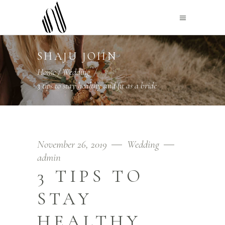
SHAJU JOHN
Home
/
Wedding
/
3 tips to stay healthy and fit as a bride
November 26, 2019
Wedding
admin
3 TIPS TO
STAY
HEALTHY