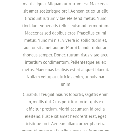
mattis ligula. Aliquam ut rutrum est. Maecenas
sit amet scelerisque orci. Aenean et ex ut elit
tincidunt rutrum vitae eleifend metus. Nunc
tincidunt venenatis tellus euismod fermentum.
Maecenas sed dapibus eros. Phasellus eu mi
metus. Nunc mi nisl, viverra id sollicitudin et,
auctor sit amet augue. Morbi blandit dolor ac
rhoncus semper. Donec rutrum risus vitae arcu
interdum condimentum. Pellentesque eu ex
metus. Maecenas facilisis est at aliquet blandit.
Nullam volutpat ultricies enim, ut pulvinar
enim
Curabitur feugiat mauris lobortis, sagittis enim
in, mollis dui. Cras porttitor tortor quis ex
efficitur pretium. Morbi accumsan id orci a
eleifend. Fusce sit amet hendrerit erat, eget
tristique orci. Aenean ullamcorper pharetra
purus. Aliquam eu faucibus nunc, ac fermentum