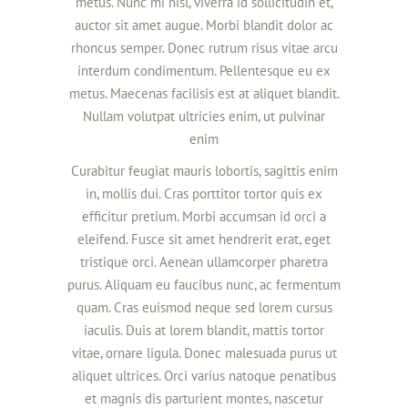
metus. Nunc mi nisl, viverra id sollicitudin et,
auctor sit amet augue. Morbi blandit dolor ac
rhoncus semper. Donec rutrum risus vitae arcu
interdum condimentum. Pellentesque eu ex
metus. Maecenas facilisis est at aliquet blandit.
Nullam volutpat ultricies enim, ut pulvinar
enim
Curabitur feugiat mauris lobortis, sagittis enim
in, mollis dui. Cras porttitor tortor quis ex
efficitur pretium. Morbi accumsan id orci a
eleifend. Fusce sit amet hendrerit erat, eget
tristique orci. Aenean ullamcorper pharetra
purus. Aliquam eu faucibus nunc, ac fermentum
quam. Cras euismod neque sed lorem cursus
iaculis. Duis at lorem blandit, mattis tortor
vitae, ornare ligula. Donec malesuada purus ut
aliquet ultrices. Orci varius natoque penatibus
et magnis dis parturient montes, nascetur