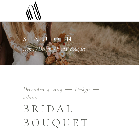
SHAJU JOHN
Home
/
Design
/
Bridal Bouquet
December 9, 2019
Design
admin
BRIDAL
BOUQUET