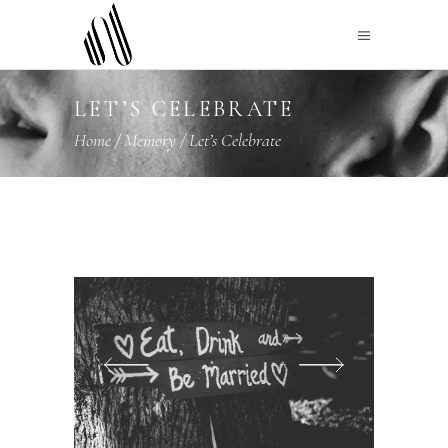
LET’S CELEBRATE
Home
/
Memory
/
Let’s Celebrate